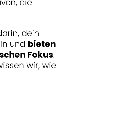
von, die
arin, dein
ein und
bieten
ischen Fokus
.
wissen wir, wie