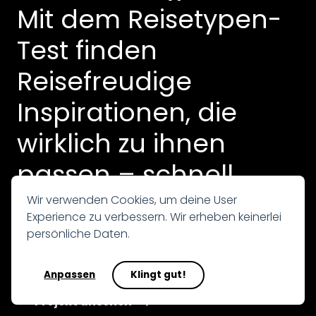
Mit dem Reisetypen-
Test finden
Reisefreudige
Inspirationen, die
wirklich zu ihnen
passen – schnell,
interaktiv und
Wir verwenden Cookies, um deine User
Experience zu verbessern. Wir erheben keinerlei
persönlich.
persönliche Daten.
Navigation
Anpassen
Klingt gut!
Projekt ansehen