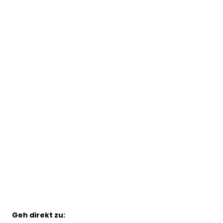
Alle Projekte
Startseite
Geh direkt zu: